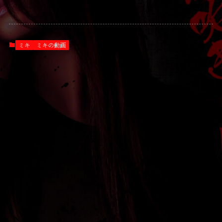
ミキ
ミキの動画