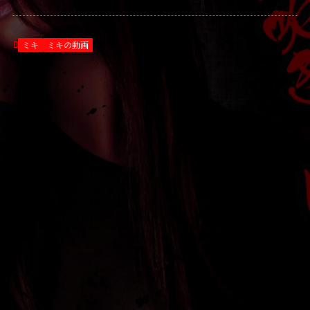
ミキ
ミキの動画